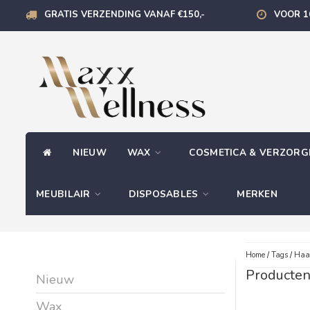
GRATIS VERZENDING VANAF €150,-
VOOR 1
NIEUW
WAX
COSMETICA & VERZOR
MEUBILAIR
DISPOSABLES
MERKEN
Home
/
Tags
/
Haar
Producten
Nieuw
Wax