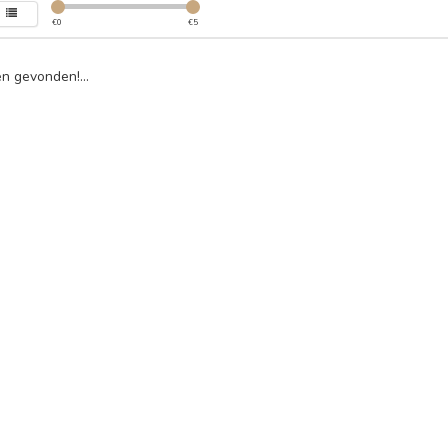
€
0
€
5
n gevonden!...