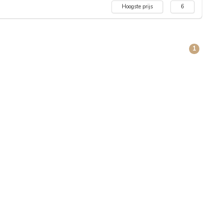
Hoogste prijs
6
1