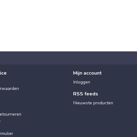
ice
Mijn account
Inloggen
rwaarden
RSS feeds
Nieuwste producten
etourneren
e
rmulier