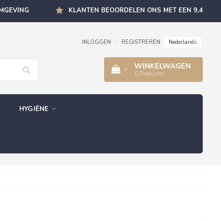
OMGEVING
KLANTEN BEOORDELEN ONS MET EEN 9,4
Nederlands
INLOGGEN
|
REGISTREREN
WINKELWAGEN
0
Producten
HYGIËNE