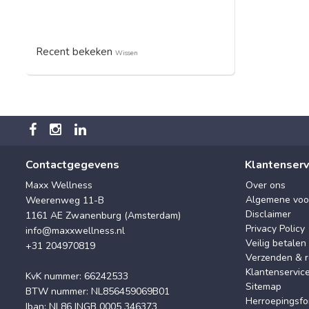
Recent bekeken
Wissen
Contactgegevens
Klantenserv
Maxx Wellness
Over ons
Algemene voo
Weerenweg 11-B
Disclaimer
1161 AE Zwanenburg (Amsterdam)
Privacy Policy
info@maxxwellness.nl
Veilig betalen
+31 204970819
Verzenden & r
Klantenservic
KvK nummer: 66242533
Sitemap
BTW nummer: NL856459069B01
Herroepingsfo
Iban: NL86 INGB 0005 346373