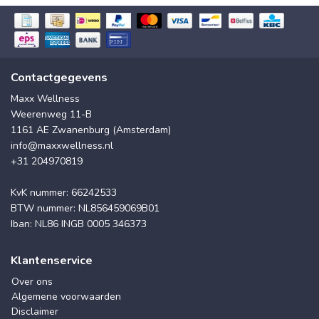
Contactgegevens
Maxx Wellness
Weerenweg 11-B
1161 AE Zwanenburg (Amsterdam)
info@maxxwellness.nl
+31 204970819
KvK nummer: 66242533
BTW nummer: NL856459069B01
Iban: NL86 INGB 0005 346373
Klantenservice
Over ons
Algemene voorwaarden
Disclaimer