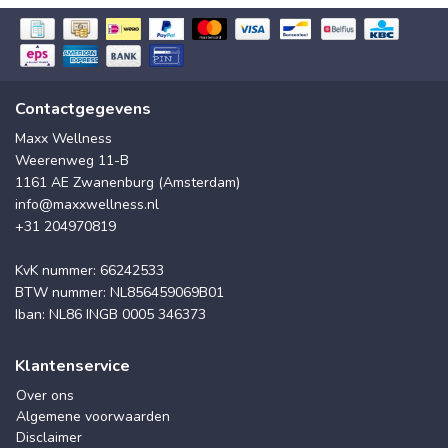
Contactgegevens
Maxx Wellness
Weerenweg 11-B
1161 AE Zwanenburg (Amsterdam)
info@maxxwellness.nl
+31 204970819
KvK nummer: 66242533
BTW nummer: NL856459069B01
Iban: NL86 INGB 0005 346373
Klantenservice
Over ons
Algemene voorwaarden
Disclaimer