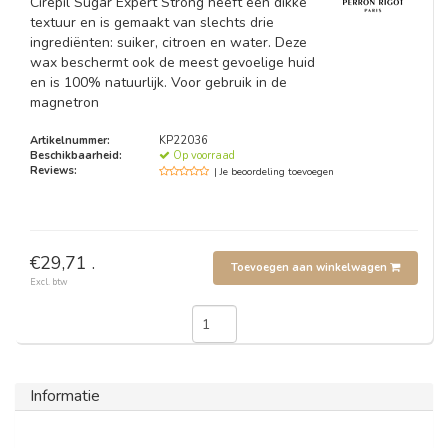
Cirépil Sugar Expert Strong heeft een dikke
textuur en is gemaakt van slechts drie
ingrediënten: suiker, citroen en water. Deze
wax beschermt ook de meest gevoelige huid
en is 100% natuurlijk. Voor gebruik in de
magnetron
Artikelnummer:
KP22036
Beschikbaarheid:
Op voorraad
Reviews:
| Je beoordeling toevoegen
€29,71 .
Toevoegen aan winkelwagen
Excl. btw
Informatie