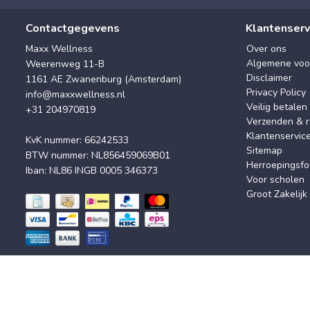
Contactgegevens
Klantenserv
Maxx Wellness
Over ons
Algemene voo
Weerenweg 11-B
Disclaimer
1161 AE Zwanenburg (Amsterdam)
Privacy Policy
info@maxxwellness.nl
Veilig betalen
+31 204970819
Verzenden & r
Klantenservic
KvK nummer: 66242533
Sitemap
BTW nummer: NL856459069B01
Herroepingsfo
Iban: NL86 INGB 0005 346373
Voor scholen
Groot Zakelijk