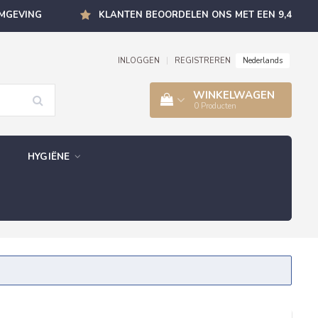
OMGEVING
KLANTEN BEOORDELEN ONS MET EEN 9,4
Nederlands
INLOGGEN
|
REGISTREREN
WINKELWAGEN
0
Producten
HYGIËNE