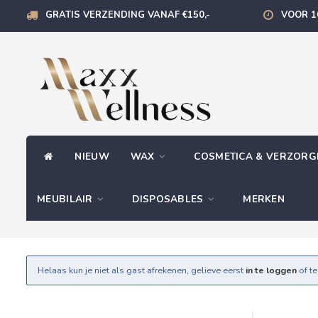
GRATIS VERZENDING VANAF €150,-
VOOR 1
NIEUW
WAX
COSMETICA & VERZOR
MEUBILAIR
DISPOSABLES
MERKEN
Helaas kun je niet als gast afrekenen, gelieve eerst
in te loggen
of t