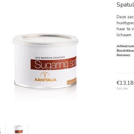
Spatul
Deze zac
huidtype
haar te v
lichaam
Artikelnum
Beschikbaa
Reviews:
€13,18 
Excl. btw