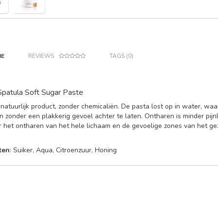
IE
REVIEWS
TAGS (0)
 Spatula Soft Sugar Paste
atuurlijk product, zonder chemicaliën. De pasta lost op in water, waa
n zonder een plakkerig gevoel achter te laten. Ontharen is minder pij
r het ontharen van het hele lichaam en de gevoelige zones van het g
ten
: Suiker, Aqua, Citroenzuur, Honing