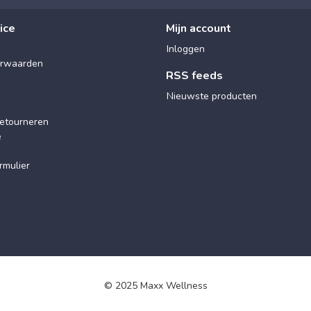
ice
Mijn account
Inloggen
rwaarden
RSS feeds
Nieuwste producten
etourneren
e
rmulier
© 2025 Maxx Wellness