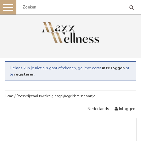
Toggle
navigation
Helaas kun je niet als gast afrekenen, gelieve eerst
in te loggen
of
te
registeren
.
Home
/
Roestvrijstaal tweeledig nagel/nagelriem schaartje
Inloggen
Nederlands