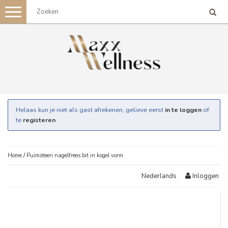
Toggle
navigation
Helaas kun je niet als gast afrekenen, gelieve eerst
in te loggen
of
te
registeren
.
Home
/
Puimsteen nagelfrees bit in kogel vorm
Inloggen
Nederlands