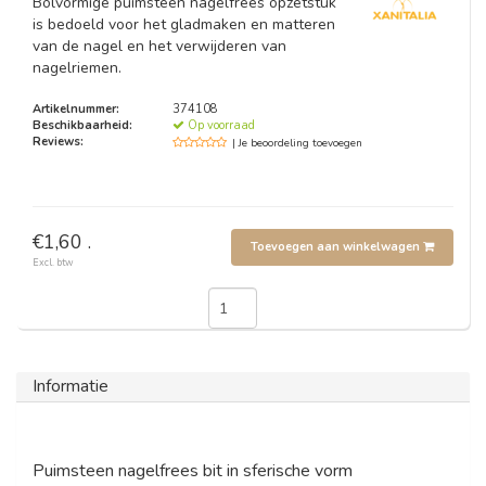
Bolvormige puimsteen nagelfrees opzetstuk
is bedoeld voor het gladmaken en matteren
van de nagel en het verwijderen van
nagelriemen.
Artikelnummer:
374108
Beschikbaarheid:
Op voorraad
Reviews:
| Je beoordeling toevoegen
€1,60 .
Toevoegen aan winkelwagen
Excl. btw
Informatie
Puimsteen nagelfrees bit in sferische vorm