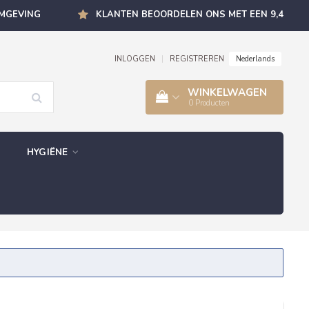
OMGEVING
KLANTEN BEOORDELEN ONS MET EEN 9,4
Nederlands
INLOGGEN
|
REGISTREREN
WINKELWAGEN
0
Producten
HYGIËNE