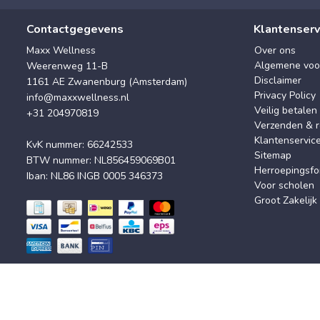
Contactgegevens
Klantenserv
Maxx Wellness
Over ons
Algemene voo
Weerenweg 11-B
Disclaimer
1161 AE Zwanenburg (Amsterdam)
Privacy Policy
info@maxxwellness.nl
Veilig betalen
+31 204970819
Verzenden & r
Klantenservic
KvK nummer: 66242533
Sitemap
BTW nummer: NL856459069B01
Herroepingsfo
Iban: NL86 INGB 0005 346373
Voor scholen
Groot Zakelijk