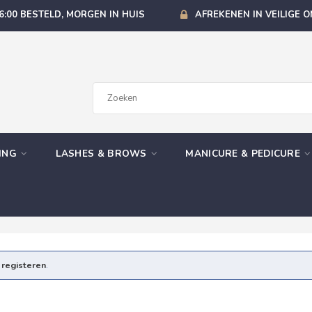
6:00 BESTELD, MORGEN IN HUIS
AFREKENEN IN VEILIGE 
GING
LASHES & BROWS
MANICURE & PEDICURE
e
registeren
.