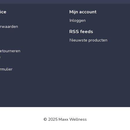
ice
Mijn account
Inloggen
rwaarden
RSS feeds
Nieuwste producten
etourneren
e
rmulier
© 2025 Maxx Wellness