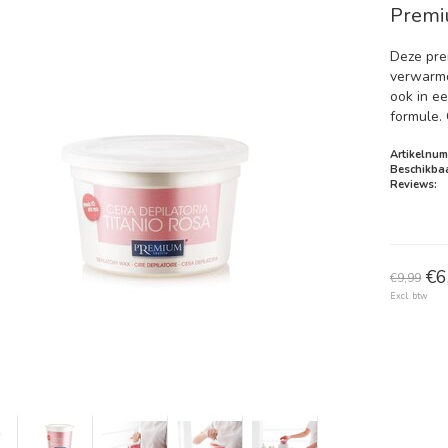
Premi
Deze pre
verwarmd
ook in e
formule. 
Artikelnum
Beschikbaa
Reviews:
€6
€9,99
Excl. btw