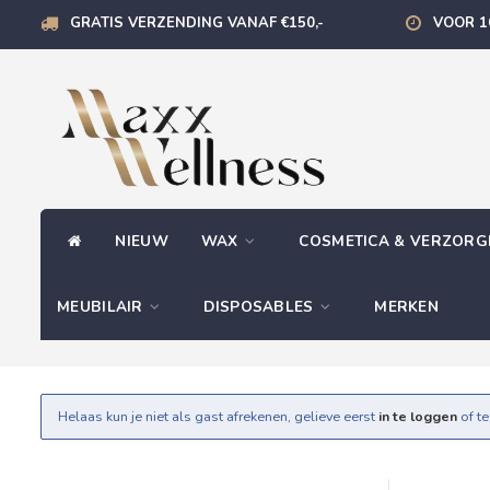
GRATIS VERZENDING VANAF €150,-
VOOR 1
NIEUW
WAX
COSMETICA & VERZOR
MEUBILAIR
DISPOSABLES
MERKEN
Helaas kun je niet als gast afrekenen, gelieve eerst
in te loggen
of t