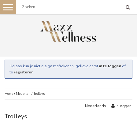
Toggle
navigation
Helaas kun je niet als gast afrekenen, gelieve eerst
in te loggen
of
te
registeren
.
Home
/
Meubilair
/
Trolleys
Inloggen
Nederlands
Trolleys