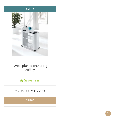
SALE
Twee-planks ontharing
trolley
Op voorraad
€205,00
€165,00
Kopen
1