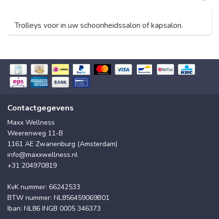
Trolleys voor in uw schoonheidssalon of kapsalon.
Contactgegevens
Maxx Wellness
Weerenweg 11-B
1161 AE Zwanenburg (Amsterdam)
info@maxxwellness.nl
+31 204970819
KvK nummer: 66242533
BTW nummer: NL856459069B01
Iban: NL86 INGB 0005 346373