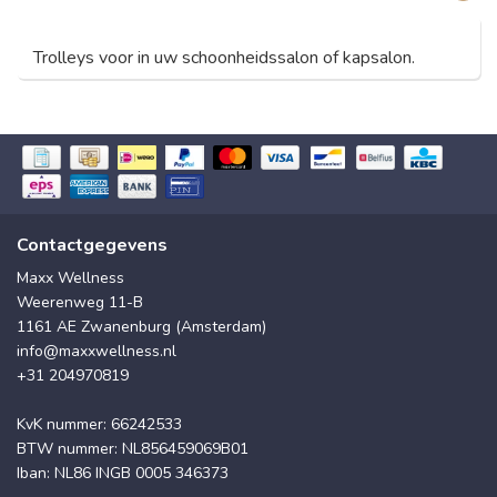
Trolleys voor in uw schoonheidssalon of kapsalon.
Contactgegevens
Maxx Wellness
Weerenweg 11-B
1161 AE Zwanenburg (Amsterdam)
info@maxxwellness.nl
+31 204970819
KvK nummer: 66242533
BTW nummer: NL856459069B01
Iban: NL86 INGB 0005 346373