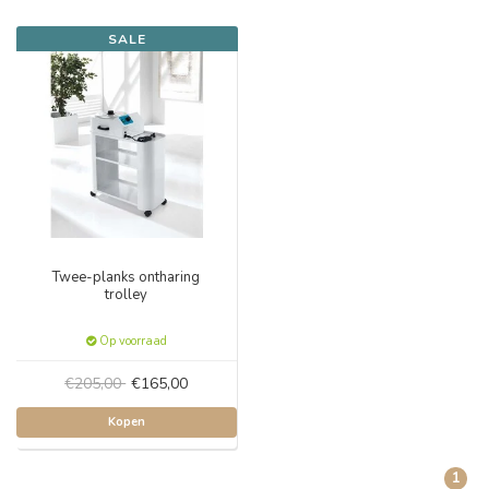
SALE
Twee-planks ontharing
trolley
Op voorraad
€205,00
€165,00
Kopen
1