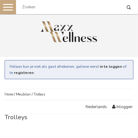
Toggle
navigation
Helaas kun je niet als gast afrekenen, gelieve eerst
in te loggen
of
te
registeren
.
Home
/
Meubilair
/
Trolleys
Inloggen
Nederlands
Trolleys