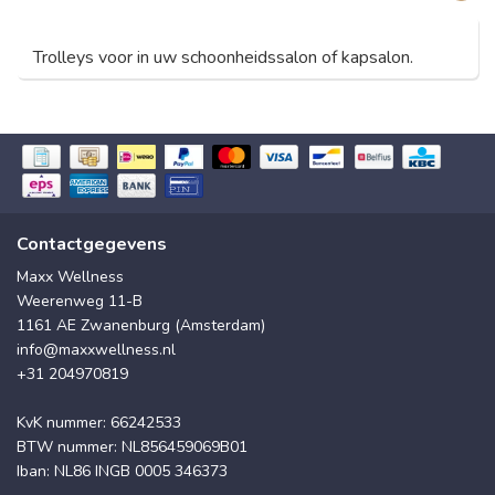
Trolleys voor in uw schoonheidssalon of kapsalon.
Contactgegevens
Maxx Wellness
Weerenweg 11-B
1161 AE Zwanenburg (Amsterdam)
info@maxxwellness.nl
+31 204970819
KvK nummer: 66242533
BTW nummer: NL856459069B01
Iban: NL86 INGB 0005 346373