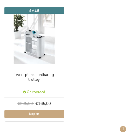
SALE
Twee-planks ontharing
trolley
Op voorraad
€205,00
€165,00
Kopen
1