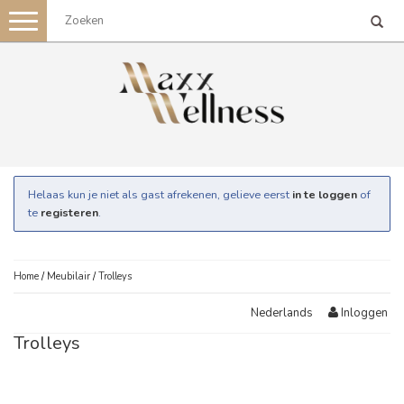
Toggle
navigation
Helaas kun je niet als gast afrekenen, gelieve eerst
in te loggen
of
te
registeren
.
Home
/
Meubilair
/
Trolleys
Inloggen
Nederlands
Trolleys