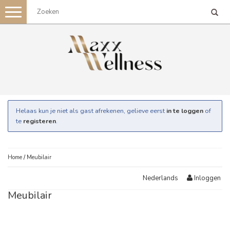
Toggle
navigation
Helaas kun je niet als gast afrekenen, gelieve eerst
in te loggen
of
te
registeren
.
Home
/
Meubilair
Inloggen
Nederlands
Meubilair