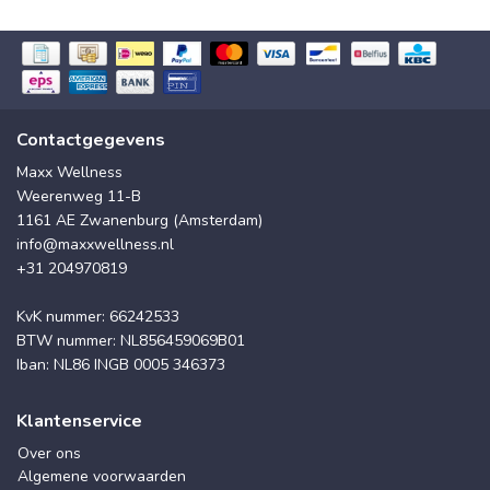
Contactgegevens
Maxx Wellness
Weerenweg 11-B
1161 AE Zwanenburg (Amsterdam)
info@maxxwellness.nl
+31 204970819
KvK nummer: 66242533
BTW nummer: NL856459069B01
Iban: NL86 INGB 0005 346373
Klantenservice
Over ons
Algemene voorwaarden