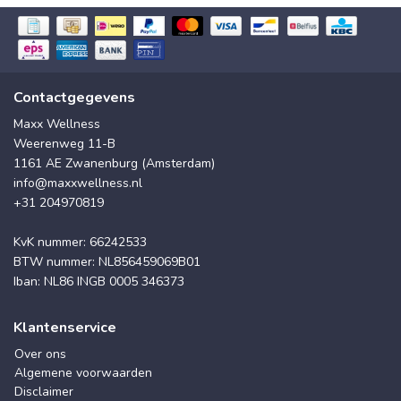
Contactgegevens
Maxx Wellness
Weerenweg 11-B
1161 AE Zwanenburg (Amsterdam)
info@maxxwellness.nl
+31 204970819
KvK nummer: 66242533
BTW nummer: NL856459069B01
Iban: NL86 INGB 0005 346373
Klantenservice
Over ons
Algemene voorwaarden
Disclaimer