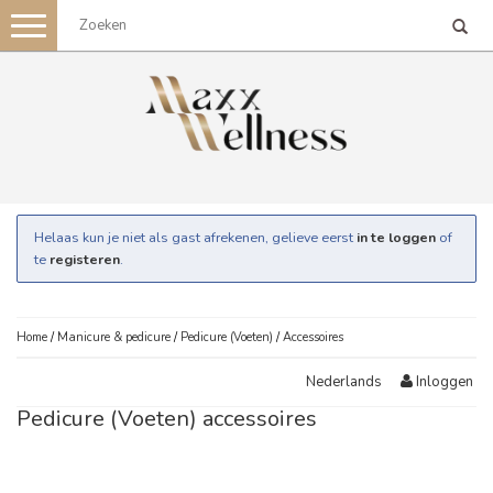
Toggle
navigation
Helaas kun je niet als gast afrekenen, gelieve eerst
in te loggen
of
te
registeren
.
Home
/
Manicure & pedicure
/
Pedicure (Voeten)
/
Accessoires
Inloggen
Nederlands
Pedicure (Voeten) accessoires