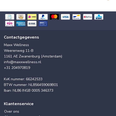
Contactgegevens
Maxx Wellness
Weerenweg 11-B
1161 AE Zwanenburg (Amsterdam)
info@maxxwellness.nl
+31 204970819
KvK nummer: 66242533
BTW nummer: NL856459069B01
Iban: NL86 INGB 0005 346373
Klantenservice
Over ons