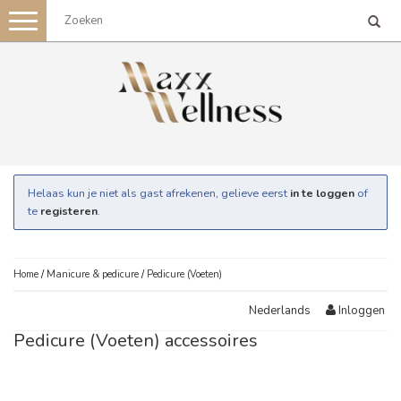
Toggle
navigation
Helaas kun je niet als gast afrekenen, gelieve eerst
in te loggen
of
te
registeren
.
Home
/
Manicure & pedicure
/
Pedicure (Voeten)
Inloggen
Nederlands
Pedicure (Voeten) accessoires