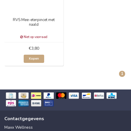
RVS Mee-eterpincet met
naald
Niet op voorraad
€3,80
Kopen
1
Contactgegevens
Maxx Wellness