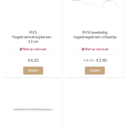
RVS
RVS tweeledig
Nagelriemverwijderaar -
nagel/nagelriem schaartje
13 cm
Niet op voorraad
Niet op voorraad
€4,20
€4,90
€3,90
Kopen
Kopen