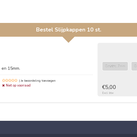
Bestel
Slijpkappen 10 st.
Grootte: 7mm
G
13 en 15mm.
| Je beoordeling toevoegen
Niet op voorraad
€5,00
Excl. btw