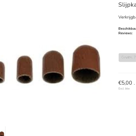
Slijpk
Verkrijgb
Beschikbaa
Reviews:
Grootte:
€5,00 .
Excl. btw