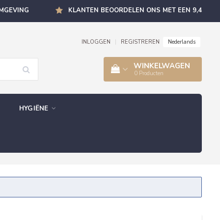
OMGEVING
KLANTEN BEOORDELEN ONS MET EEN 9,4
Nederlands
INLOGGEN
|
REGISTREREN
WINKELWAGEN
0
Producten
HYGIËNE