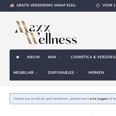
GRATIS VERZENDING VANAF €150,-
VOOR 1
NIEUW
WAX
COSMETICA & VERZOR
MEUBILAIR
DISPOSABLES
MERKEN
Helaas kun je niet als gast afrekenen, gelieve eerst
in te loggen
of t