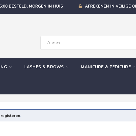
6:00 BESTELD, MORGEN IN HUIS
AFREKENEN IN VEILIGE 
GING
LASHES & BROWS
MANICURE & PEDICURE
e
registeren
.