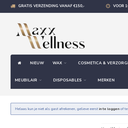
GRATIS VERZENDING VANAF €150,-
VOOR 1
NIEUW
WAX
COSMETICA & VERZOR
MEUBILAIR
DISPOSABLES
MERKEN
Helaas kun je niet als gast afrekenen, gelieve eerst
in te loggen
of t