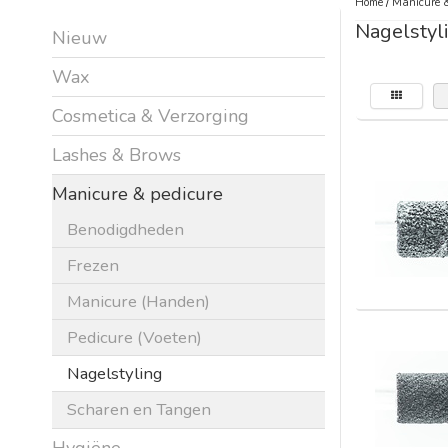
Home
/
Manicure &
Nagelstyl
Nieuw
Wax
Cosmetica & Verzorging
Lashes & Brows
Manicure & pedicure
Benodigdheden
Frezen
Manicure (Handen)
Pedicure (Voeten)
Nagelstyling
Scharen en Tangen
Hygiëne