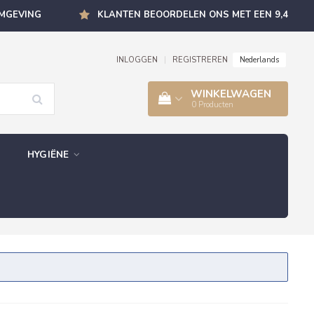
OMGEVING
KLANTEN BEOORDELEN ONS MET EEN 9,4
Nederlands
INLOGGEN
|
REGISTREREN
WINKELWAGEN
0
Producten
HYGIËNE