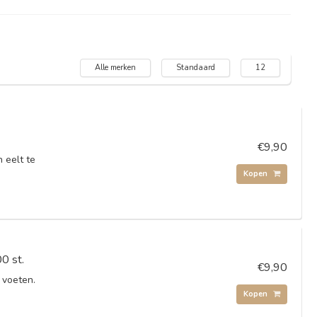
Alle merken
Standaard
12
€9,90
 eelt te
Kopen
0 st.
€9,90
 voeten.
Kopen