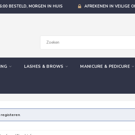
6:00 BESTELD, MORGEN IN HUIS
AFREKENEN IN VEILIGE 
GING
LASHES & BROWS
MANICURE & PEDICURE
e
registeren
.