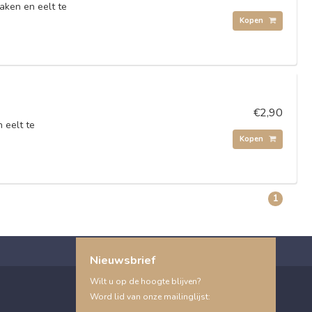
aken en eelt te
Kopen
€2,90
 eelt te
Kopen
1
Nieuwsbrief
Wilt u op de hoogte blijven?
Word lid van onze mailinglijst: