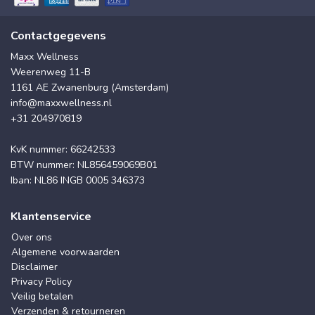
Contactgegevens
Maxx Wellness
Weerenweg 11-B
1161 AE Zwanenburg (Amsterdam)
info@maxxwellness.nl
+31 204970819
KvK nummer: 66242533
BTW nummer: NL856459069B01
Iban: NL86 INGB 0005 346373
Klantenservice
Over ons
Algemene voorwaarden
Disclaimer
Privacy Policy
Veilig betalen
Verzenden & retourneren