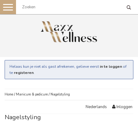
Toggle
navigation
Helaas kun je niet als gast afrekenen, gelieve eerst
in te loggen
of
te
registeren
.
Home
/
Manicure & pedicure
/
Nagelstyling
Inloggen
Nederlands
Nagelstyling