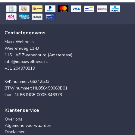
Contactgegevens
Maxx Wellness
Weerenweg 11-B
1161 AE Zwanenburg (Amsterdam)
info@maxxwellness.nl
+31 204970819
KvK nummer: 66242533
BTW nummer: NL856459069B01
Iban: NL86 INGB 0005 346373
Klantenservice
Over ons
Algemene voorwaarden
Disclaimer