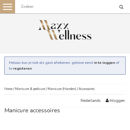
Toggle
navigation
Helaas kun je niet als gast afrekenen, gelieve eerst
in te loggen
of
te
registeren
.
Home
/
Manicure & pedicure
/
Manicure (Handen)
/
Accessoires
Inloggen
Nederlands
Manicure accessoires