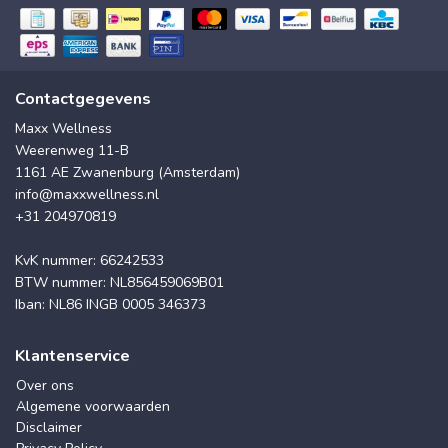
Contactgegevens
Maxx Wellness
Weerenweg 11-B
1161 AE Zwanenburg (Amsterdam)
info@maxxwellness.nl
+31 204970819
KvK nummer: 66242533
BTW nummer: NL856459069B01
Iban: NL86 INGB 0005 346373
Klantenservice
Over ons
Algemene voorwaarden
Disclaimer