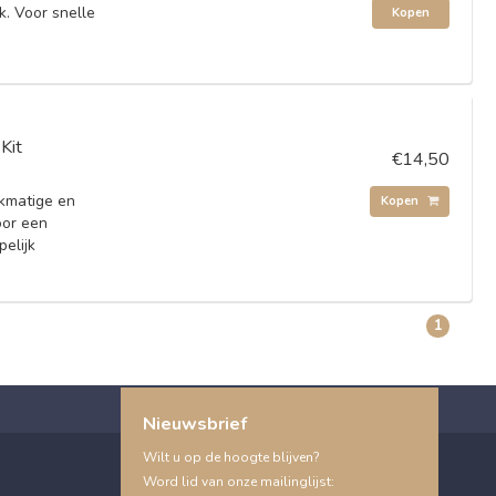
k. Voor snelle
Kopen
Kit
€14,50
jkmatige en
Kopen
oor een
pelijk
1
Nieuwsbrief
Wilt u op de hoogte blijven?
Word lid van onze mailinglijst: