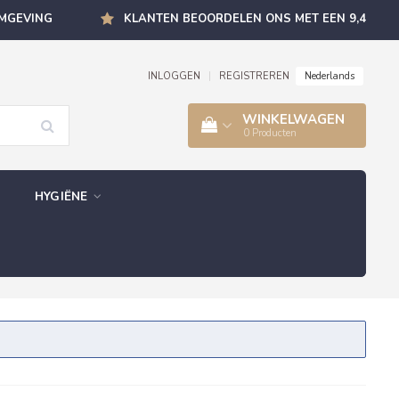
OMGEVING
KLANTEN BEOORDELEN ONS MET EEN 9,4
Nederlands
INLOGGEN
|
REGISTREREN
WINKELWAGEN
0
Producten
HYGIËNE