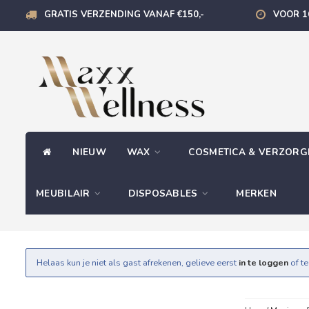
GRATIS VERZENDING VANAF €150,-
VOOR 1
NIEUW
WAX
COSMETICA & VERZOR
MEUBILAIR
DISPOSABLES
MERKEN
Helaas kun je niet als gast afrekenen, gelieve eerst
in te loggen
of t