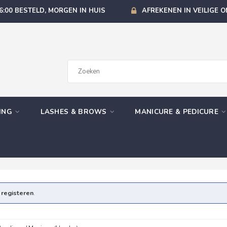
6:00 BESTELD, MORGEN IN HUIS
AFREKENEN IN VEILIGE 
GING
LASHES & BROWS
MANICURE & PEDICURE
e
registeren
.