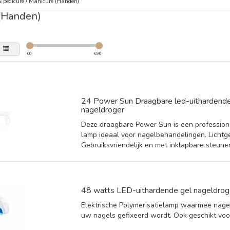
 pedicure
/
Manicure (Handen)
(Handen)
€
0
€
90
24 Power Sun Draagbare led-uithardende
nageldroger
Deze draagbare Power Sun is een profession
lamp ideaal voor nagelbehandelingen. Lichtg
Gebruiksvriendelijk en met inklapbare steune
48 watts LED-uithardende gel nageldrog
Elektrische Polymerisatielamp waarmee nagel
uw nagels gefixeerd wordt. Ook geschikt voo