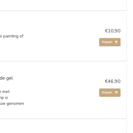
€10,90
o painting of
Kopen
de gel
€46,90
n met
Kopen
mp is
 toe genomen