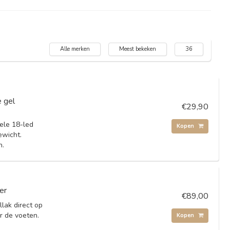
Alle merken
Meest bekeken
36
 gel
€29,90
ele 18-led
Kopen
ewicht.
n.
er
€89,00
lak direct op
r de voeten.
Kopen