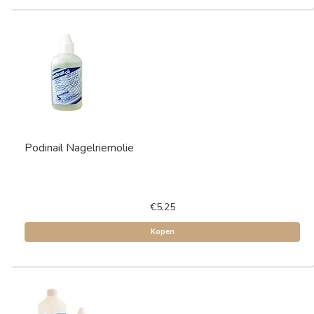
Podinail Nagelriemolie
€5,25
Kopen