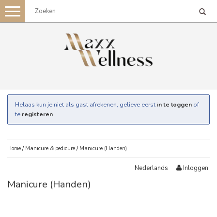
Toggle
navigation
Helaas kun je niet als gast afrekenen, gelieve eerst
in te loggen
of
te
registeren
.
Home
/
Manicure & pedicure
/
Manicure (Handen)
Inloggen
Nederlands
Manicure (Handen)