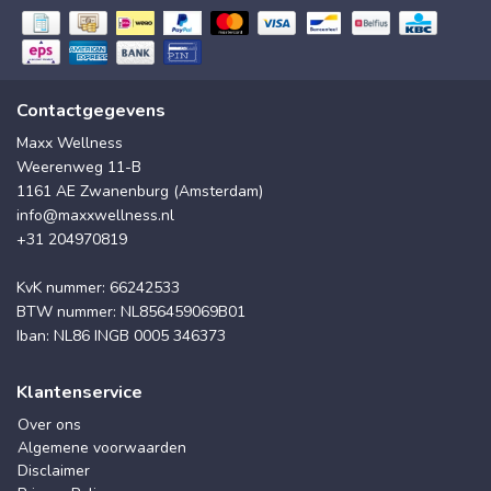
Contactgegevens
Maxx Wellness
Weerenweg 11-B
1161 AE Zwanenburg (Amsterdam)
info@maxxwellness.nl
+31 204970819
KvK nummer: 66242533
BTW nummer: NL856459069B01
Iban: NL86 INGB 0005 346373
Klantenservice
Over ons
Algemene voorwaarden
Disclaimer