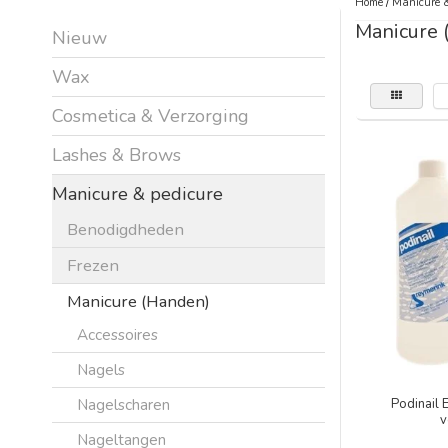
Home
/
Manicure &
Manicure 
Nieuw
Wax
Cosmetica & Verzorging
Lashes & Brows
Manicure & pedicure
Benodigdheden
Frezen
Manicure (Handen)
Accessoires
Nagels
Nagelscharen
Podinail 
v
Nageltangen