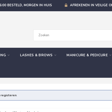
6:00 BESTELD, MORGEN IN HUIS
AFREKENEN IN VEILIGE 
GING
LASHES & BROWS
MANICURE & PEDICURE
e
registeren
.