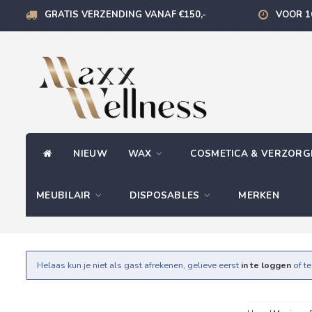
GRATIS VERZENDING VANAF €150,-
VOOR 1
NIEUW
WAX
COSMETICA & VERZOR
MEUBILAIR
DISPOSABLES
MERKEN
Helaas kun je niet als gast afrekenen, gelieve eerst
in te loggen
of t