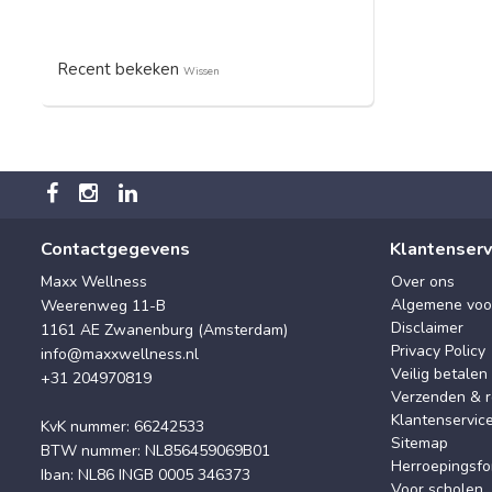
Recent bekeken
Wissen
Contactgegevens
Klantenserv
Maxx Wellness
Over ons
Algemene voo
Weerenweg 11-B
Disclaimer
1161 AE Zwanenburg (Amsterdam)
Privacy Policy
info@maxxwellness.nl
Veilig betalen
+31 204970819
Verzenden & r
Klantenservic
KvK nummer: 66242533
Sitemap
BTW nummer: NL856459069B01
Herroepingsfo
Iban: NL86 INGB 0005 346373
Voor scholen