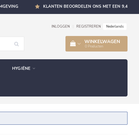
OMGEVING
KLANTEN BEOORDELEN ONS MET EEN 9,4
Nederlands
INLOGGEN
|
REGISTREREN
WINKELWAGEN
0
Producten
HYGIËNE