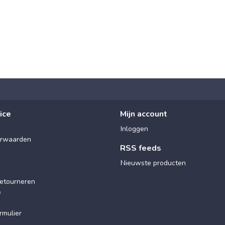
ice
Mijn account
Inloggen
rwaarden
RSS feeds
Nieuwste producten
etourneren
e
rmulier