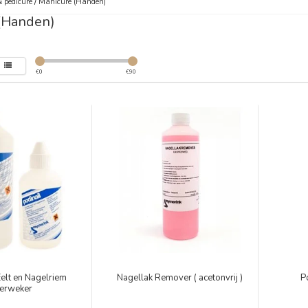
 pedicure
/
Manicure (Handen)
(Handen)
€
0
€
90
Eelt en Nagelriem
Nagellak Remover ( acetonvrij )
P
erweker