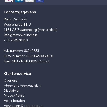
Contactgegevens
Maxx Wellness
Weerenweg 11-B
1161 AE Zwanenburg (Amsterdam)
info@maxxwellness.nl
+31 204970819
KvK nummer: 66242533
BTW nummer: NL856459069B01
Iban: NL86 INGB 0005 346373
Klantenservice
Over ons
Algemene voorwaarden
Disclaimer
Privacy Policy
Veilig betalen
Verzenden & retourneren