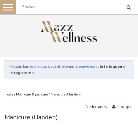
Toggle
navigation
Helaas kun je niet als gast afrekenen, gelieve eerst
in te loggen
of
te
registeren
.
Home
/
Manicure & pedicure
/
Manicure (Handen)
Inloggen
Nederlands
Manicure (Handen)