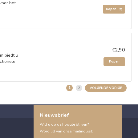
 voor het
Kopen
€2,90
rm biedt u
ctionele
Kopen
1
2
VOLGENDE VORIGE
Nieuwsbrief
Wilt u op de hoogte blijven?
Word lid van onze mailinglijst: