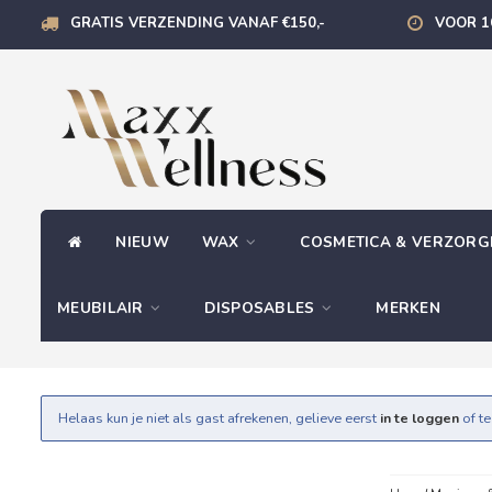
GRATIS VERZENDING VANAF €150,-
VOOR 1
NIEUW
WAX
COSMETICA & VERZOR
MEUBILAIR
DISPOSABLES
MERKEN
Helaas kun je niet als gast afrekenen, gelieve eerst
in te loggen
of t