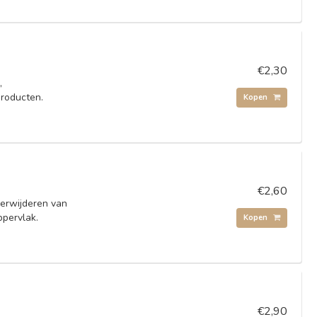
€2,30
,
roducten.
Kopen
€2,60
verwijderen van
ppervlak.
Kopen
€2,90