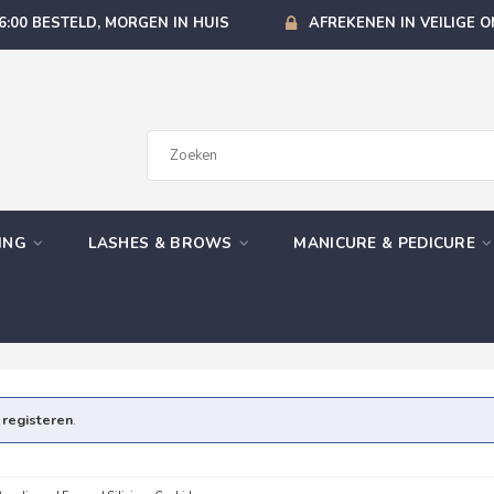
6:00 BESTELD, MORGEN IN HUIS
AFREKENEN IN VEILIGE 
GING
LASHES & BROWS
MANICURE & PEDICURE
e
registeren
.