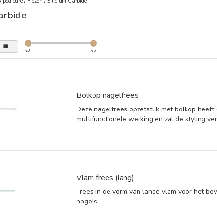
 pedicure
/
Frezen
/
Silicium Carbide
arbide
€
0
€
5
Bolkop nagelfrees
Deze nagelfrees opzetstuk met bolkop heeft
multifunctionele werking en zal de styling ve
Vlam frees (lang)
Frees in de vorm van lange vlam voor het b
nagels.