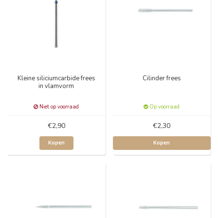
Kleine siliciumcarbide frees
Cilinder frees
in vlamvorm
Niet op voorraad
Op voorraad
€2,90
€2,30
Kopen
Kopen