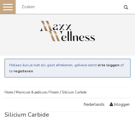
Toggle
navigation
Helaas kun je niet als gast afrekenen, gelieve eerst
in te loggen
of
te
registeren
.
Home
/
Manicure & pedicure
/
Frezen
/
Silicium Carbide
Inloggen
Nederlands
Silicium Carbide