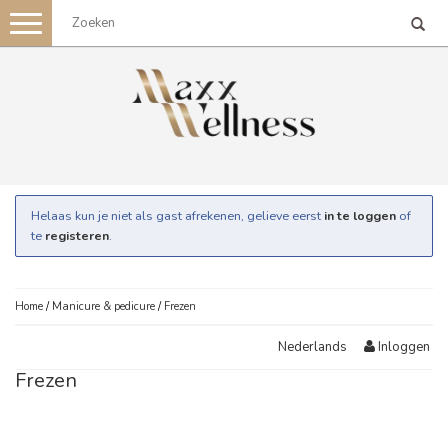
Toggle
navigation
Helaas kun je niet als gast afrekenen, gelieve eerst
in te loggen
of
te
registeren
.
Home
/
Manicure & pedicure
/
Frezen
Inloggen
Nederlands
Frezen