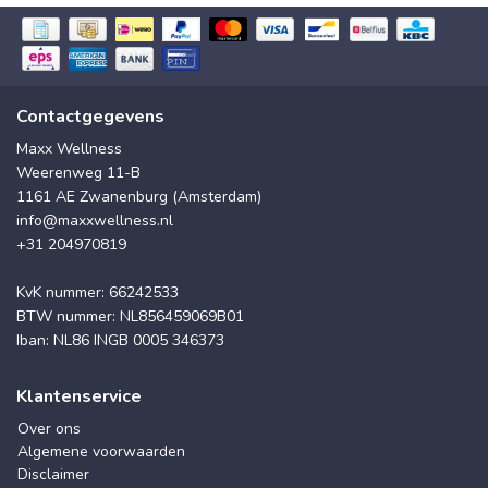
Contactgegevens
Maxx Wellness
Weerenweg 11-B
1161 AE Zwanenburg (Amsterdam)
info@maxxwellness.nl
+31 204970819
KvK nummer: 66242533
BTW nummer: NL856459069B01
Iban: NL86 INGB 0005 346373
Klantenservice
Over ons
Algemene voorwaarden
Disclaimer