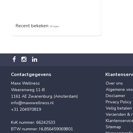
Recent bekeken
Wissen
Contactgegevens
Klantenserv
Maxx Wellness
Over ons
Algemene voo
Weerenweg 11-B
Disclaimer
1161 AE Zwanenburg (Amsterdam)
Privacy Policy
info@maxxwellness.nl
Veilig betalen
+31 204970819
Verzenden & r
Klantenservic
KvK nummer: 66242533
Sitemap
BTW nummer: NL856459069B01