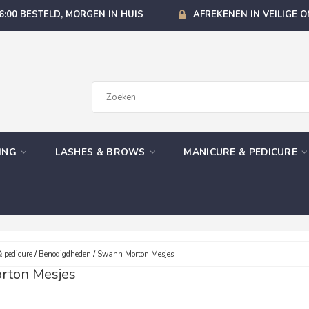
6:00 BESTELD, MORGEN IN HUIS
AFREKENEN IN VEILIGE 
GING
LASHES & BROWS
MANICURE & PEDICURE
 pedicure
/
Benodigdheden
/
Swann Morton Mesjes
rton Mesjes