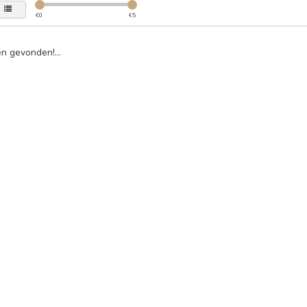
€
0
€
5
n gevonden!...