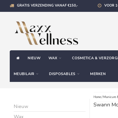
GRATIS VERZENDING VANAF €150,-
VOOR 1
NIEUW
WAX
COSMETICA & VERZOR
MEUBILAIR
DISPOSABLES
MERKEN
Home
/
Manicure &
Swann Mo
Nieuw
Wax