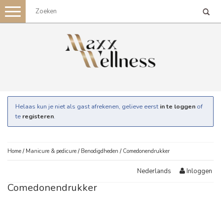
Toggle
navigation
Helaas kun je niet als gast afrekenen, gelieve eerst
in te loggen
of
te
registeren
.
Home
/
Manicure & pedicure
/
Benodigdheden
/
Comedonendrukker
Inloggen
Nederlands
Comedonendrukker