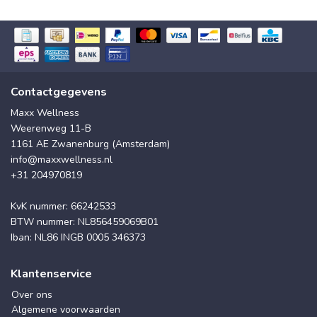
Contactgegevens
Maxx Wellness
Weerenweg 11-B
1161 AE Zwanenburg (Amsterdam)
info@maxxwellness.nl
+31 204970819
KvK nummer: 66242533
BTW nummer: NL856459069B01
Iban: NL86 INGB 0005 346373
Klantenservice
Over ons
Algemene voorwaarden