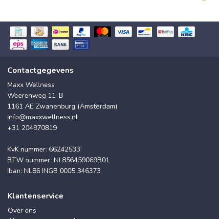
Contactgegevens
Maxx Wellness
Weerenweg 11-B
1161 AE Zwanenburg (Amsterdam)
info@maxxwellness.nl
+31 204970819
KvK nummer: 66242533
BTW nummer: NL856459069B01
Iban: NL86 INGB 0005 346373
Klantenservice
Over ons