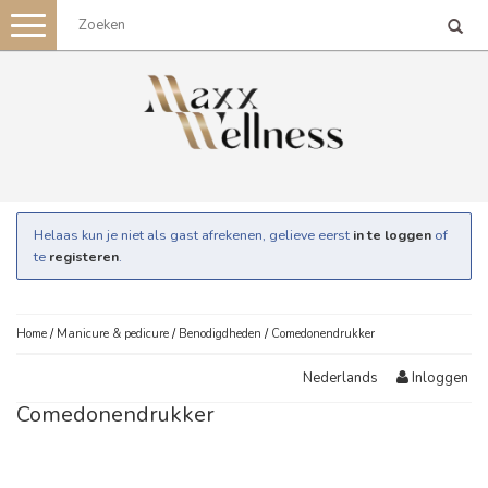
Toggle
navigation
Helaas kun je niet als gast afrekenen, gelieve eerst
in te loggen
of
te
registeren
.
Home
/
Manicure & pedicure
/
Benodigdheden
/
Comedonendrukker
Inloggen
Nederlands
Comedonendrukker