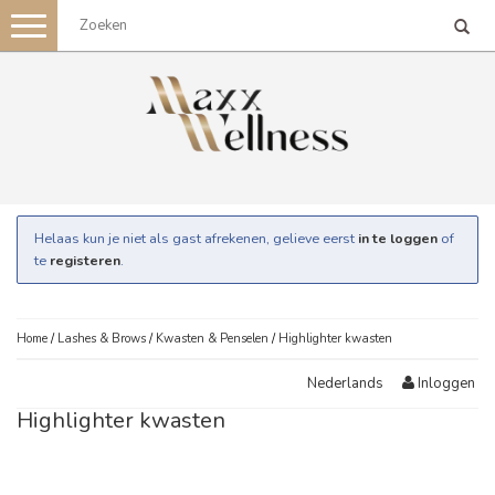
Toggle
navigation
Helaas kun je niet als gast afrekenen, gelieve eerst
in te loggen
of
te
registeren
.
Home
/
Lashes & Brows
/
Kwasten & Penselen
/
Highlighter kwasten
Inloggen
Nederlands
Highlighter kwasten