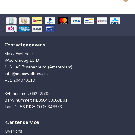
Contactgegevens
Maxx Wellness
Weerenweg 11-B
1161 AE Zwanenburg (Amsterdam)
info@maxxwellness.nl
+31 204970819
KvK nummer: 66242533
BTW nummer: NL856459069B01
Iban: NL86 INGB 0005 346373
Klantenservice
Over ons