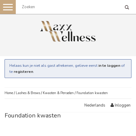
Toggle
navigation
Helaas kun je niet als gast afrekenen, gelieve eerst
in te loggen
of
te
registeren
.
Home
/
Lashes & Brows
/
Kwasten & Penselen
/
Foundation kwasten
Inloggen
Nederlands
Foundation kwasten