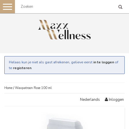
Toggle
navigation
Helaas kun je niet als gast afrekenen, gelieve eerst
in te loggen
of
te
registeren
.
Home
/
Waxpatroon Rose 100 ml
Inloggen
Nederlands