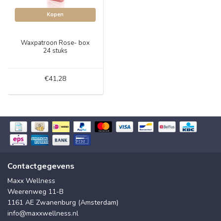
Kopen
Waxpatroon Rose- box
24 stuks
€41,28
Contactgegevens
Maxx Wellness
Weerenweg 11-B
1161 AE Zwanenburg (Amsterdam)
info@maxxwellness.nl