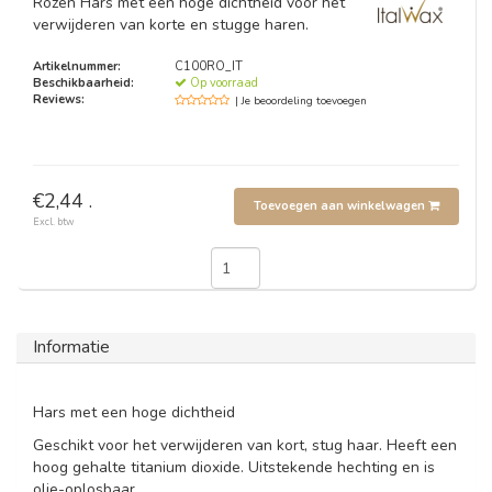
Rozen Hars met een hoge dichtheid voor het
verwijderen van korte en stugge haren.
Artikelnummer:
C100RO_IT
Beschikbaarheid:
Op voorraad
Reviews:
| Je beoordeling toevoegen
€2,44 .
Toevoegen aan winkelwagen
Excl. btw
Informatie
Hars met een hoge dichtheid
Geschikt voor het verwijderen van kort, stug haar. Heeft een
hoog gehalte titanium dioxide. Uitstekende hechting en is
olie-oplosbaar.