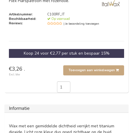
Flex Harspatroon met rozenolie.
Artikelnummer:
C100RF_IT
Beschikbaarheid:
Op voorraad
Reviews:
| Je beoordeling toevoegen
Koop 24 voor €2,77 per stuk en bespaar 15%
€3,26 .
Toevoegen aan winkelwagen
Excl. btw
Informatie
Wax met een gemiddelde dichtheid verrijkt met titanium
dioxide. Licht roze kleur dus goed zichtbaar op de huid.