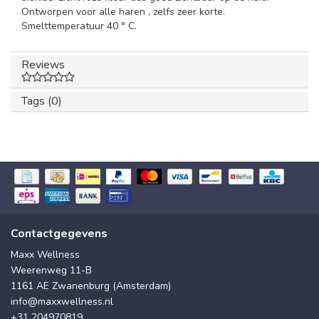
Ontworpen voor alle haren , zelfs zeer korte.
Smelttemperatuur 40 ° C.
Reviews
Tags (0)
Contactgegevens
Maxx Wellness
Weerenweg 11-B
1161 AE Zwanenburg (Amsterdam)
info@maxxwellness.nl
+31 204970819