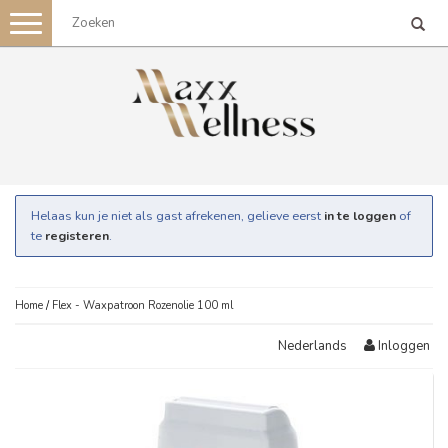
Toggle
navigation
Helaas kun je niet als gast afrekenen, gelieve eerst
in te loggen
of
te
registeren
.
Home
/
Flex - Waxpatroon Rozenolie 100 ml
Inloggen
Nederlands