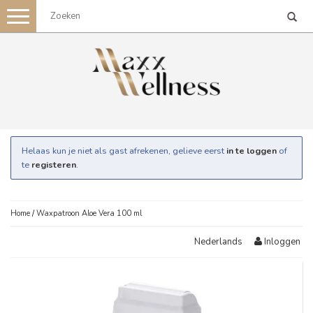
Toggle
navigation
Helaas kun je niet als gast afrekenen, gelieve eerst
in te loggen
of
te
registeren
.
Home
/
Waxpatroon Aloe Vera 100 ml
Inloggen
Nederlands