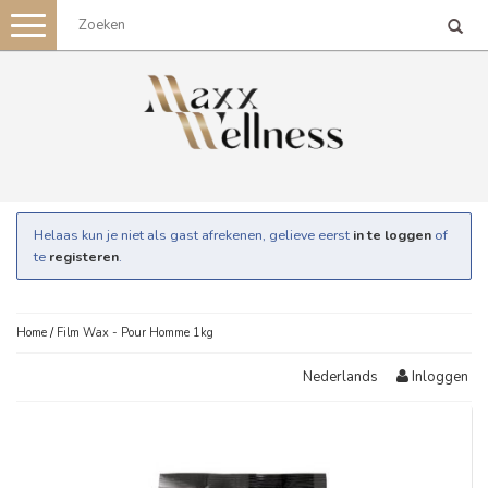
Toggle
navigation
Helaas kun je niet als gast afrekenen, gelieve eerst
in te loggen
of
te
registeren
.
Home
/
Film Wax - Pour Homme 1kg
Inloggen
Nederlands