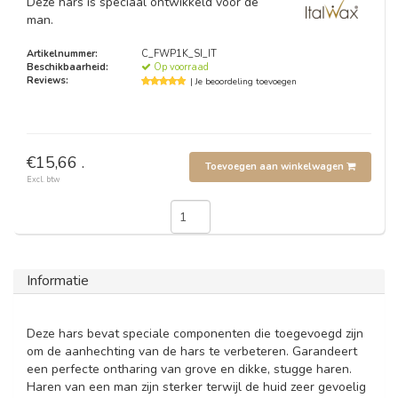
Deze hars is speciaal ontwikkeld voor de
man.
Artikelnummer:
C_FWP1K_SI_IT
Beschikbaarheid:
Op voorraad
Reviews:
| Je beoordeling toevoegen
€15,66 .
Toevoegen aan winkelwagen
Excl. btw
Informatie
Deze hars bevat speciale componenten die toegevoegd zijn
om de aanhechting van de hars te verbeteren. Garandeert
een perfecte ontharing van grove en dikke, stugge haren.
Haren van een man zijn sterker terwijl de huid zeer gevoelig