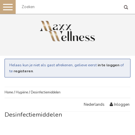
Toggle
navigation
Helaas kun je niet als gast afrekenen, gelieve eerst
in te loggen
of
te
registeren
.
Home
/
Hygiëne
/
Desinfectiemiddelen
Inloggen
Nederlands
Desinfectiemiddelen