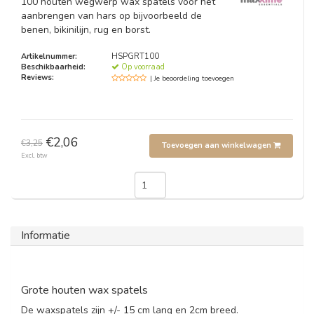
100 houten wegwerp wax spatels voor het
aanbrengen van hars op bijvoorbeeld de
benen, bikinilijn, rug en borst.
Artikelnummer:
HSPGRT100
Beschikbaarheid:
Op voorraad
Reviews:
| Je beoordeling toevoegen
€2,06
€3,25
Toevoegen aan winkelwagen
Excl. btw
Informatie
Grote houten wax spatels
De waxspatels zijn +/- 15 cm lang en 2cm breed.