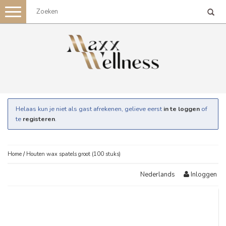
Toggle
navigation
Helaas kun je niet als gast afrekenen, gelieve eerst
in te loggen
of
te
registeren
.
Home
/
Houten wax spatels groot (100 stuks)
Inloggen
Nederlands