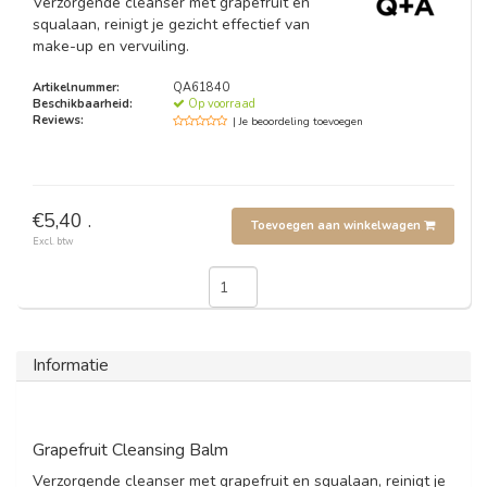
Verzorgende cleanser met grapefruit en
squalaan, reinigt je gezicht effectief van
make-up en vervuiling.
Artikelnummer:
QA61840
Beschikbaarheid:
Op voorraad
Reviews:
| Je beoordeling toevoegen
€5,40 .
Toevoegen aan winkelwagen
Excl. btw
Informatie
Grapefruit Cleansing Balm
Verzorgende cleanser met grapefruit en squalaan, reinigt je