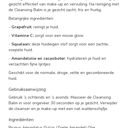
gezicht effectief van make-up en vervuiling. Na reiniging met
de Cleansing Balm is je gezicht zacht, fris en fruitig.
Belangrijke ingrediënten:
-
Grapefruit
: reinigt je huid.
-
Vitamine C:
zorgt voor een mooie glow.
-
Squalaan:
deze huideigen stof zorgt voor een zachte,
soepele huid.
-
Amandelolie en cacaoboter
: hydrateren je huid en
verzachten fijne lijntjes.
Geschikt voor de normale, droge, vette en gecombineerde
huid.
Gebruiksaanwijzing:
Gebruik ’s ochtends en ’s avonds. Masseer de Cleansing
Balm in voor ongeveer 30 seconden op je gezicht. Verwijder
de cleanser en je make-up met een nat wattenschijfje.
Ingrediënten:
Prunus Amygdalus Dulcis (Zoete Amandel) Olie,