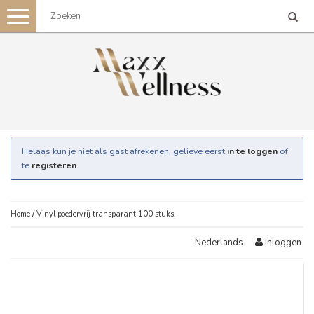
Toggle
navigation
Helaas kun je niet als gast afrekenen, gelieve eerst
in te loggen
of
te
registeren
.
Home
/
Vinyl poedervrij transparant 100 stuks.
Inloggen
Nederlands