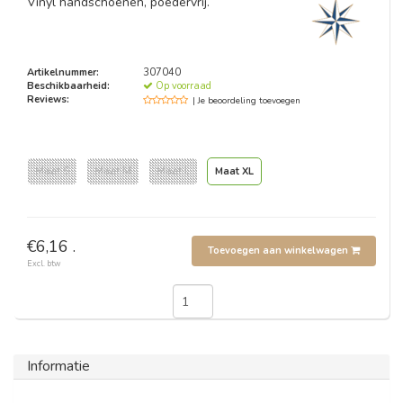
Vinyl handschoenen, poedervrij.
Artikelnummer:
307040
Beschikbaarheid:
Op voorraad
Reviews:
| Je beoordeling toevoegen
Maat S
Maat M
Maat L
Maat XL
€6,16 .
Toevoegen aan winkelwagen
Excl. btw
Informatie