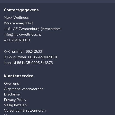
Contactgegevens
Maxx Wellness
Weerenweg 11-B
1161 AE Zwanenburg (Amsterdam)
info@maxxwellness.nl
+31 204970819
KvK nummer: 66242533
BTW nummer: NL856459069B01
Iban: NL86 INGB 0005 346373
Klantenservice
Over ons
Algemene voorwaarden
Disclaimer
Privacy Policy
Veilig betalen
Verzenden & retourneren