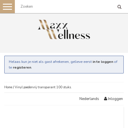
Toggle
navigation
Helaas kun je niet als gast afrekenen, gelieve eerst
in te loggen
of
te
registeren
.
Home
/
Vinyl poedervrij transparant 100 stuks.
Inloggen
Nederlands