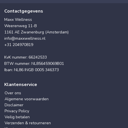
Contactgegevens
Maxx Wellness
Weerenweg 11-B
1161 AE Zwanenburg (Amsterdam)
info@maxxwellness.nl
+31 204970819
KvK nummer: 66242533
BTW nummer: NL856459069B01
Iban: NL86 INGB 0005 346373
Klantenservice
Over ons
Algemene voorwaarden
Disclaimer
Privacy Policy
Veilig betalen
Verzenden & retourneren