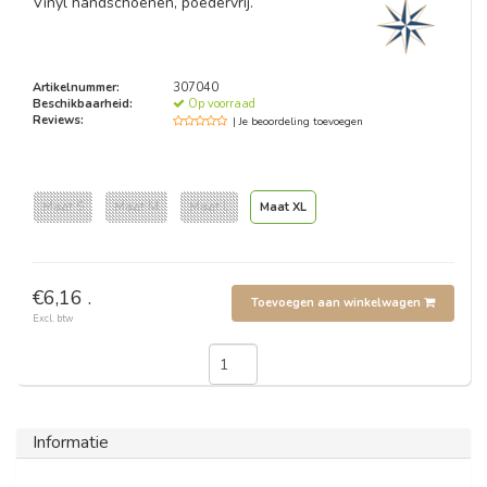
Vinyl handschoenen, poedervrij.
Artikelnummer:
307040
Beschikbaarheid:
Op voorraad
Reviews:
| Je beoordeling toevoegen
Maat S
Maat M
Maat L
Maat XL
€6,16 .
Toevoegen aan winkelwagen
Excl. btw
Informatie