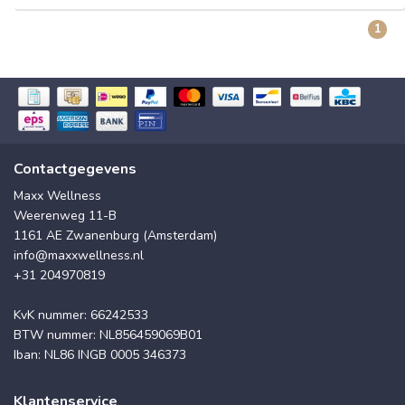
1
Contactgegevens
Maxx Wellness
Weerenweg 11-B
1161 AE Zwanenburg (Amsterdam)
info@maxxwellness.nl
+31 204970819
KvK nummer: 66242533
BTW nummer: NL856459069B01
Iban: NL86 INGB 0005 346373
Klantenservice