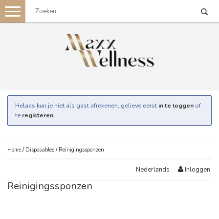
Toggle
navigation
Helaas kun je niet als gast afrekenen, gelieve eerst
in te loggen
of
te
registeren
.
Home
/
Disposables
/
Reinigingssponzen
Inloggen
Nederlands
Reinigingssponzen