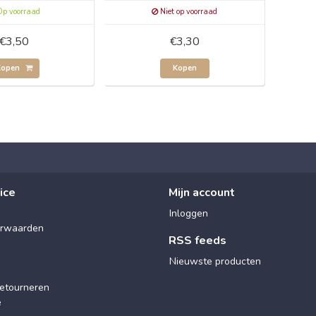
p voorraad
Niet op voorraad
€3,50
€3,30
Kopen
Kopen
ice
Mijn account
Inloggen
rwaarden
RSS feeds
Nieuwste producten
etourneren
e