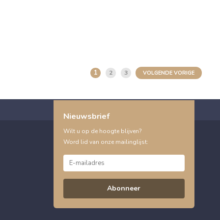
1
2
3
VOLGENDE VORIGE
Nieuwsbrief
Wilt u op de hoogte blijven?
Word lid van onze mailinglijst:
Abonneer