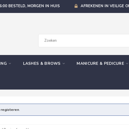
6:00 BESTELD, MORGEN IN HUIS
AFREKENEN IN VEILIGE 
GING
LASHES & BROWS
MANICURE & PEDICURE
e
registeren
.