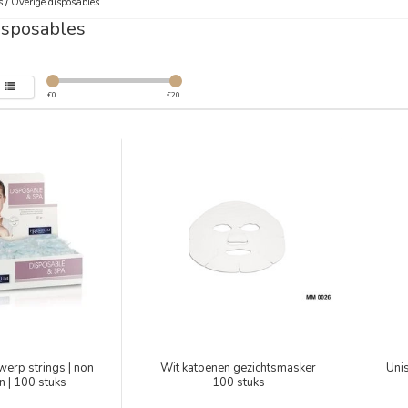
s
/
Overige disposables
isposables
€
0
€
20
erp strings | non
Wit katoenen gezichtsmasker
Unis
 | 100 stuks
100 stuks