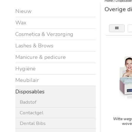
Home
/
Disposable
Overige d
Nieuw
Wax
Cosmetica & Verzorging
Lashes & Brows
Manicure & pedicure
Hygiëne
Meubilair
Disposables
Badstof
Contactgel
Witte wegw
Dental Bibs
woven