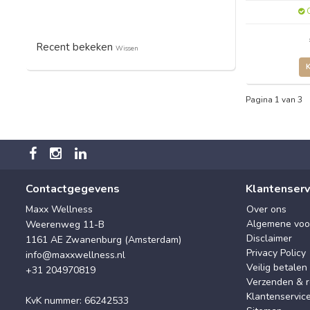
O
Recent bekeken
Wissen
Pagina 1 van 3
Contactgegevens
Klantenserv
Maxx Wellness
Over ons
Algemene voo
Weerenweg 11-B
Disclaimer
1161 AE Zwanenburg (Amsterdam)
Privacy Policy
info@maxxwellness.nl
Veilig betalen
+31 204970819
Verzenden & r
Klantenservic
KvK nummer: 66242533