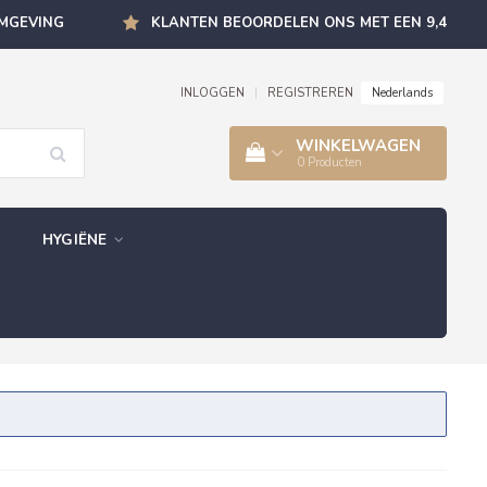
OMGEVING
KLANTEN BEOORDELEN ONS MET EEN 9,4
Nederlands
INLOGGEN
|
REGISTREREN
WINKELWAGEN
0
Producten
HYGIËNE