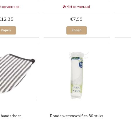
t op voorraad
Niet op voorraad
€12,35
€7,99
Kopen
Kopen
 handschoen
Ronde wattenschijfjes 80 stuks