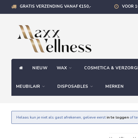
GRATIS VERZENDING VANAF €150,-
VOOR 1
NIEUW
WAX
COSMETICA & VERZOR
MEUBILAIR
DISPOSABLES
MERKEN
Helaas kun je niet als gast afrekenen, gelieve eerst
in te loggen
of t