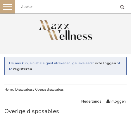
Toggle
navigation
Helaas kun je niet als gast afrekenen, gelieve eerst
in te loggen
of
te
registeren
.
Home
/
Disposables
/
Overige disposables
Inloggen
Nederlands
Overige disposables