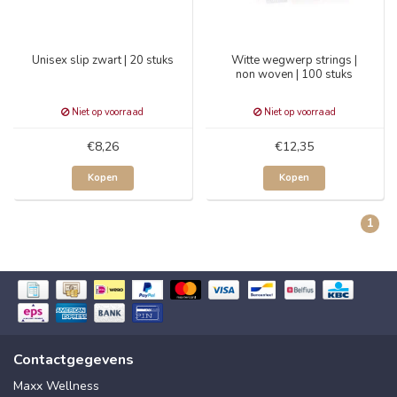
Unisex slip zwart | 20 stuks
Witte wegwerp strings |
non woven | 100 stuks
Niet op voorraad
Niet op voorraad
€8,26
€12,35
Kopen
Kopen
1
Contactgegevens
Maxx Wellness