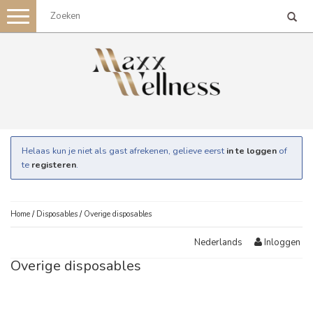
Toggle
navigation
Helaas kun je niet als gast afrekenen, gelieve eerst
in te loggen
of
te
registeren
.
Home
/
Disposables
/
Overige disposables
Inloggen
Nederlands
Overige disposables