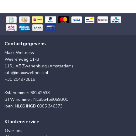
Contactgegevens
Maxx Wellness
Weerenweg 11-B
1161 AE Zwanenburg (Amsterdam)
info@maxxwellness.nl
+31 204970819
KvK nummer: 66242533
BTW nummer: NL856459069B01
Iban: NL86 INGB 0005 346373
Klantenservice
Over ons