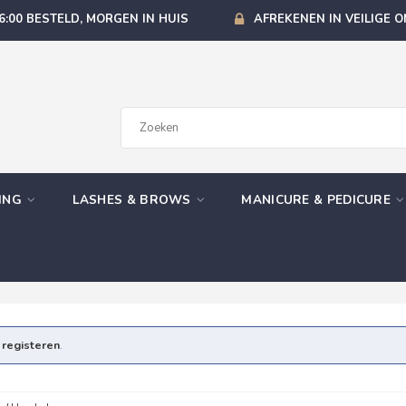
6:00 BESTELD, MORGEN IN HUIS
AFREKENEN IN VEILIGE 
GING
LASHES & BROWS
MANICURE & PEDICURE
e
registeren
.