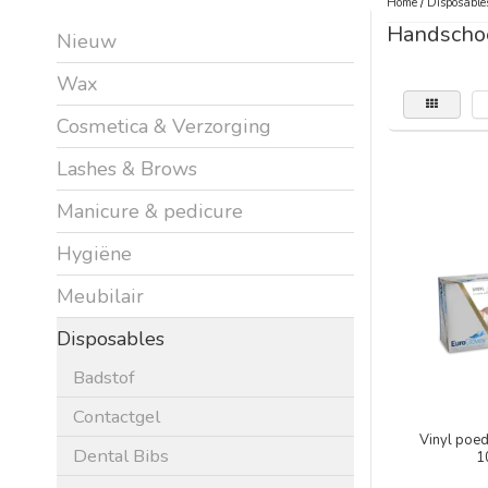
Home
/
Disposable
Handscho
Nieuw
Wax
Cosmetica & Verzorging
Lashes & Brows
Manicure & pedicure
Hygiëne
Meubilair
Disposables
Badstof
Contactgel
Vinyl poed
Dental Bibs
1