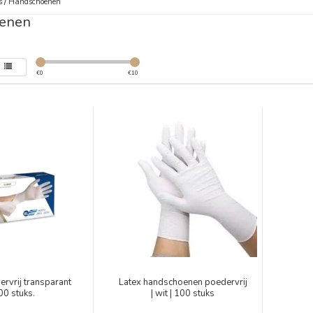
s
/
Handschoenen
enen
€
0
€
10
ervrij transparant
Latex handschoenen poedervrij
00 stuks.
| wit | 100 stuks