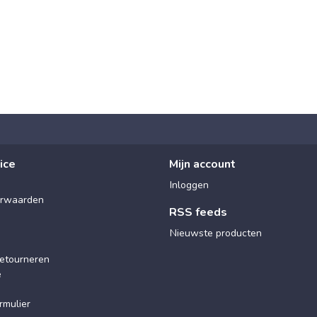
ice
Mijn account
Inloggen
rwaarden
RSS feeds
Nieuwste producten
etourneren
e
rmulier