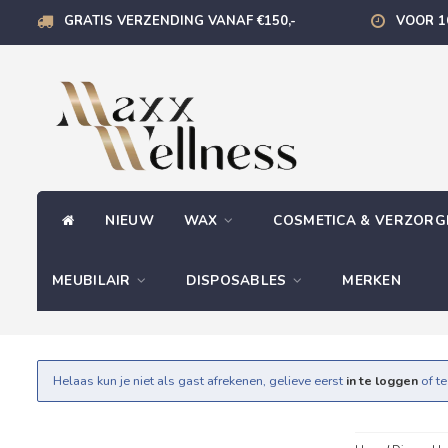
GRATIS VERZENDING VANAF €150,-
VOOR 1
NIEUW
WAX
COSMETICA & VERZOR
MEUBILAIR
DISPOSABLES
MERKEN
Helaas kun je niet als gast afrekenen, gelieve eerst
in te loggen
of t