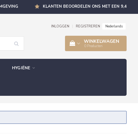
OMGEVING
KLANTEN BEOORDELEN ONS MET EEN 9,4
Nederlands
INLOGGEN
|
REGISTREREN
WINKELWAGEN
0
Producten
HYGIËNE