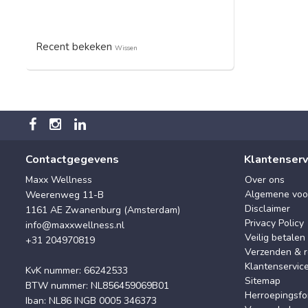
Recent bekeken
Wissen
Contactgegevens
Klantenserv
Maxx Wellness
Over ons
Algemene voo
Weerenweg 11-B
Disclaimer
1161 AE Zwanenburg (Amsterdam)
Privacy Policy
info@maxxwellness.nl
Veilig betalen
+31 204970819
Verzenden & r
Klantenservic
KvK nummer: 66242533
Sitemap
BTW nummer: NL856459069B01
Herroepingsfo
Iban: NL86 INGB 0005 346373