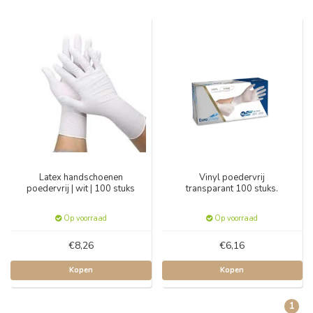
Latex handschoenen
Vinyl poedervrij
poedervrij | wit | 100 stuks
transparant 100 stuks.
Op voorraad
Op voorraad
€8,26
€6,16
Kopen
Kopen
1