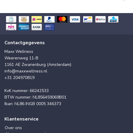
Contactgegevens
Maxx Wellness
Weerenweg 11-B
1161 AE Zwanenburg (Amsterdam)
info@maxxwellness.nl
+31 204970819
KvK nummer: 66242533
BTW nummer: NL856459069B01
Iban: NL86 INGB 0005 346373
Klantenservice
Over ons