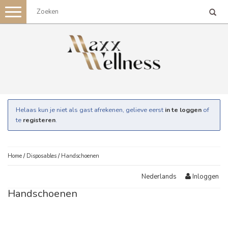
Toggle
navigation
Helaas kun je niet als gast afrekenen, gelieve eerst
in te loggen
of
te
registeren
.
Home
/
Disposables
/
Handschoenen
Inloggen
Nederlands
Handschoenen