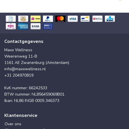
Contactgegevens
Maxx Wellness
Weerenweg 11-B
1161 AE Zwanenburg (Amsterdam)
info@maxxwellness.nl
+31 204970819
KvK nummer: 66242533
BTW nummer: NL856459069B01
Iban: NL86 INGB 0005 346373
Klantenservice
Over ons