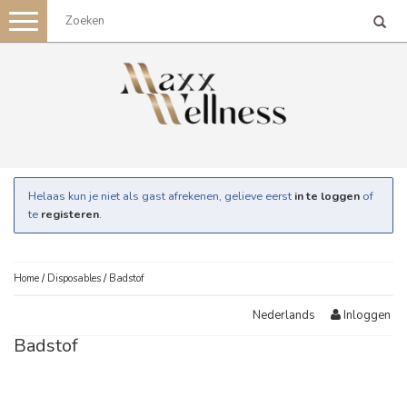
Toggle
navigation
Helaas kun je niet als gast afrekenen, gelieve eerst
in te loggen
of
te
registeren
.
Home
/
Disposables
/
Badstof
Inloggen
Nederlands
Badstof