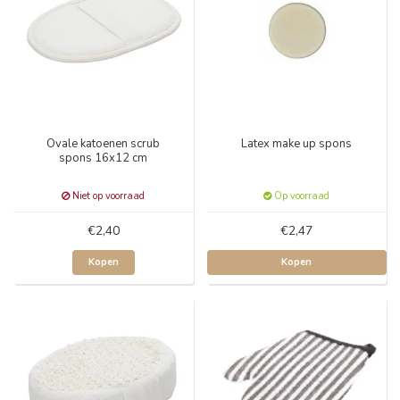
Ovale katoenen scrub
Latex make up spons
spons 16x12 cm
Niet op voorraad
Op voorraad
€2,40
€2,47
Kopen
Kopen