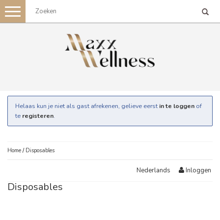
Toggle
navigation
Helaas kun je niet als gast afrekenen, gelieve eerst
in te loggen
of
te
registeren
.
Home
/
Disposables
Inloggen
Nederlands
Disposables