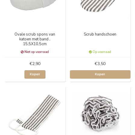
Ovale scrub spons van
Scrub handschoen
katoen met band ,
15,5X10,5cm
Niet op voorraad
Op voorraad
€2,90
€3,50
Kopen
Kopen