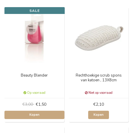
SALE
Beauty Blender
Rechthoekige scrub spons
van katoen , 13X8cm
Op voorraad
Niet op voorraad
€3,00
€1,50
€2,10
Kopen
Kopen