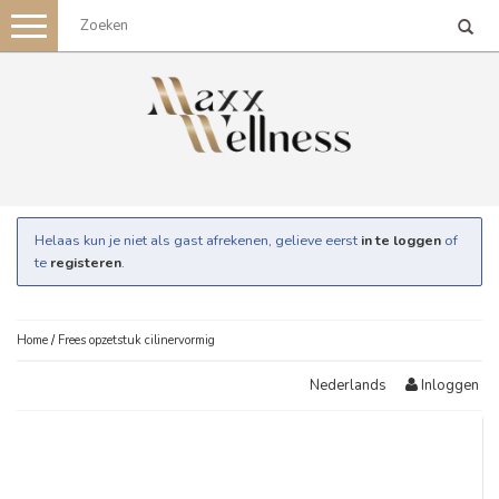
Toggle
navigation
Helaas kun je niet als gast afrekenen, gelieve eerst
in te loggen
of
te
registeren
.
Home
/
Frees opzetstuk cilinervormig
Inloggen
Nederlands